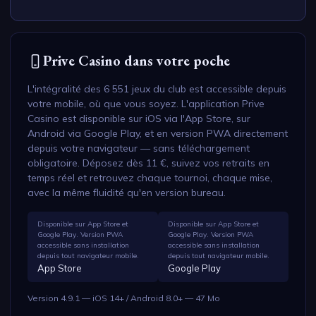
Prive Casino dans votre poche
L'intégralité des 6 551 jeux du club est accessible depuis
votre mobile, où que vous soyez. L'application Prive
Casino est disponible sur iOS via l'App Store, sur
Android via Google Play, et en version PWA directement
depuis votre navigateur — sans téléchargement
obligatoire. Déposez dès 11 €, suivez vos retraits en
temps réel et retrouvez chaque tournoi, chaque mise,
avec la même fluidité qu'en version bureau.
Disponible sur App Store et
Disponible sur App Store et
Google Play. Version PWA
Google Play. Version PWA
accessible sans installation
accessible sans installation
depuis tout navigateur mobile.
depuis tout navigateur mobile.
App Store
Google Play
Version 4.9.1 — iOS 14+ / Android 8.0+ — 47 Mo