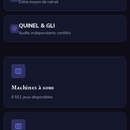
Délai moyen de retrait
QUINEL & GLI
Audits indépendants certifiés
Machines à sous
6 551 jeux disponibles