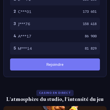
2
C***01
173 651
3
J***76
158 418
4
A***17
86 900
5
M***14
81 829
Rejoindre
CASINO EN DIRECT
L'atmosphère du studio, l'intensité du jeu