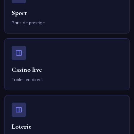
Sport
Paris de prestige
Casino live
Tables en direct
Loterie