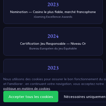
2023
Nomination — Casino le plus fiable, marché francophone
iGaming Excellence Awards
2024
Certification Jeu Responsable — Niveau Or
Bureau Européen du Jeu Équitable
2023
Distinction — Service client exceptionnel
Nous utilisons des cookies pour assurer le bon fonctionnement du s
Observatoire Indépendant des Casinos en Ligne
et l'améliorer ; en continuant votre navigation, vous acceptez notre
politique en matière de cookies
.
Accepter tous les cookies
Nécessaires uniquemen
Ils en parlent
CasinoAvis.fr
JeuResponsable.eu