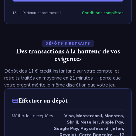
Conditions complètes
18+ · Partenariat commercial
DÉPÔTS & RETRAITS
Des transactions à la hauteur de vos
exigences
Dépôt dès 11 €, crédit instantané sur votre compte, et
retraits traités en moyenne en 21 minutes — parce que
votre argent mérite la même discrétion que votre jeu.
Effectuer un dépôt
Méthodes acceptées
Visa, Mastercard, Maestro,
Skrill, Neteller, Apple Pay,
Google Pay, Paysafecard, Jeton,
Revolut, Carte Bancaire — 12