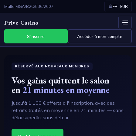
Malta MGA/B2C/536/2007
FR · EUR
Prive Casino
S'inscrire
Accéder à mon compte
RÉSERVÉ AUX NOUVEAUX MEMBRES
Vos gains quittent le salon
en
21 minutes en moyenne
Jusqu'à 1 100 € offerts à l'inscription, avec des
retraits traités en moyenne en 21 minutes — sans
délai superflu, sans détour.