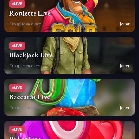
LIVE
Roulette Live
Croupier en direct
Jouer
LIVE
Blackjack Live
Croupier en direct
Jouer
LIVE
Baccarat Live
Croupier en direct
Jouer
LIVE
Poker Live